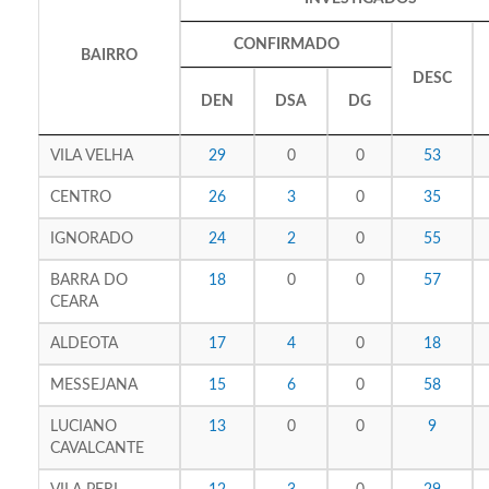
CONFIRMADO
BAIRRO
DESC
DEN
DSA
DG
VILA VELHA
29
0
0
53
CENTRO
26
3
0
35
IGNORADO
24
2
0
55
BARRA DO
18
0
0
57
CEARA
ALDEOTA
17
4
0
18
MESSEJANA
15
6
0
58
LUCIANO
13
0
0
9
CAVALCANTE