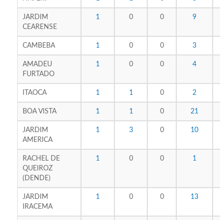
JARDIM
1
0
0
9
CEARENSE
CAMBEBA
1
0
0
3
AMADEU
1
0
0
4
FURTADO
ITAOCA
1
1
0
2
BOA VISTA
1
1
0
21
JARDIM
1
3
0
10
AMERICA
RACHEL DE
1
0
0
1
QUEIROZ
(DENDE)
JARDIM
1
0
0
13
IRACEMA