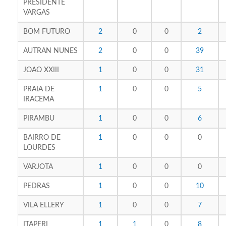
PRESIDENTE
VARGAS
BOM FUTURO
2
0
0
2
AUTRAN NUNES
2
0
0
39
JOAO XXIII
1
0
0
31
PRAIA DE
1
0
0
5
IRACEMA
PIRAMBU
1
0
0
6
BAIRRO DE
1
0
0
0
LOURDES
VARJOTA
1
0
0
0
PEDRAS
1
0
0
10
VILA ELLERY
1
0
0
7
ITAPERI
1
1
0
8