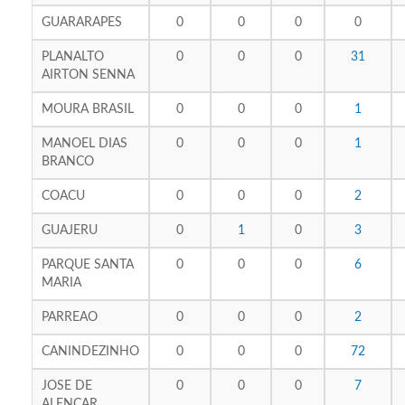
GUARARAPES
0
0
0
0
PLANALTO
0
0
0
31
AIRTON SENNA
MOURA BRASIL
0
0
0
1
MANOEL DIAS
0
0
0
1
BRANCO
COACU
0
0
0
2
GUAJERU
0
1
0
3
PARQUE SANTA
0
0
0
6
MARIA
PARREAO
0
0
0
2
CANINDEZINHO
0
0
0
72
JOSE DE
0
0
0
7
ALENCAR