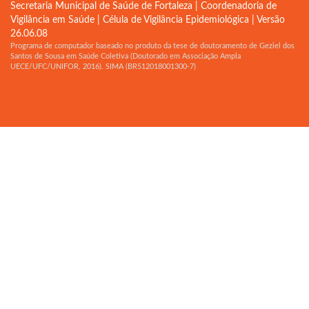
Secretaria Municipal de Saúde de Fortaleza | Coordenadoria de
Vigilância em Saúde | Célula de Vigilância Epidemiológica | Versão
26.06.08
Programa de computador baseado no produto da tese de doutoramento de Geziel dos
Santos de Sousa em Saúde Coletiva (Doutorado em Associação Ampla
UECE/UFC/UNIFOR, 2016). SIMA (BR512018001300-7)