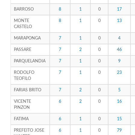
BARROSO
8
1
0
17
MONTE
8
1
0
13
CASTELO
MARAPONGA
7
1
0
4
PASSARE
7
2
0
46
PARQUELANDIA
7
1
0
9
RODOLFO
7
1
0
23
TEOFILO
FARIAS BRITO
7
2
0
5
VICENTE
6
2
0
16
PINZON
FATIMA
6
1
0
15
PREFEITO JOSE
6
1
0
79