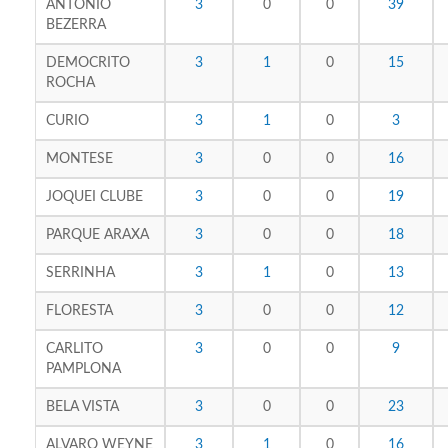
ANTONIO
3
0
0
39
BEZERRA
DEMOCRITO
3
1
0
15
ROCHA
CURIO
3
1
0
3
MONTESE
3
0
0
16
JOQUEI CLUBE
3
0
0
19
PARQUE ARAXA
3
0
0
18
SERRINHA
3
1
0
13
FLORESTA
3
0
0
12
CARLITO
3
0
0
9
PAMPLONA
BELA VISTA
3
0
0
23
ALVARO WEYNE
3
1
0
16