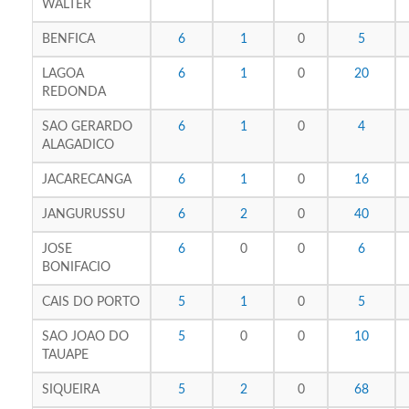
WALTER
BENFICA
6
1
0
5
LAGOA
6
1
0
20
REDONDA
SAO GERARDO
6
1
0
4
ALAGADICO
JACARECANGA
6
1
0
16
JANGURUSSU
6
2
0
40
JOSE
6
0
0
6
BONIFACIO
CAIS DO PORTO
5
1
0
5
SAO JOAO DO
5
0
0
10
TAUAPE
SIQUEIRA
5
2
0
68