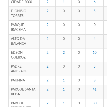
CIDADE 2000
2
1
0
6
DIONISIO
2
0
0
5
TORRES
PARQUE
2
0
0
0
IRACEMA
ALTO DA
2
0
0
4
BALANCA
EDSON
2
2
0
10
QUEIROZ
PADRE
2
0
0
5
ANDRADE
PAUPINA
2
1
0
8
PARQUE SANTA
2
1
0
41
ROSA
PARQUE
2
1
0
30