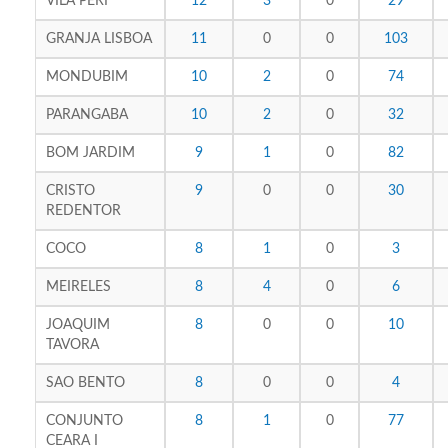
VILA PERI
12
3
0
29
GRANJA LISBOA
11
0
0
103
MONDUBIM
10
2
0
74
PARANGABA
10
2
0
32
BOM JARDIM
9
1
0
82
CRISTO
9
0
0
30
REDENTOR
COCO
8
1
0
3
MEIRELES
8
4
0
6
JOAQUIM
8
0
0
10
TAVORA
SAO BENTO
8
0
0
4
CONJUNTO
8
1
0
77
CEARA I