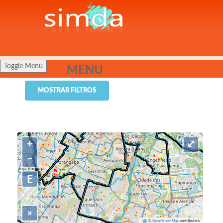
Toggle Menu
MENU
MOSTRAR FILTROS
+
⤢
−
E
»
©
OpenStreetMap
contributors.