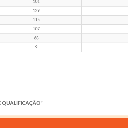
101
129
115
107
68
9
E QUALIFICAÇÃO"