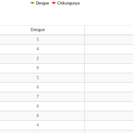
Dengue
Chikungunya
Dengue
5
4
2
9
1
6
7
6
6
4