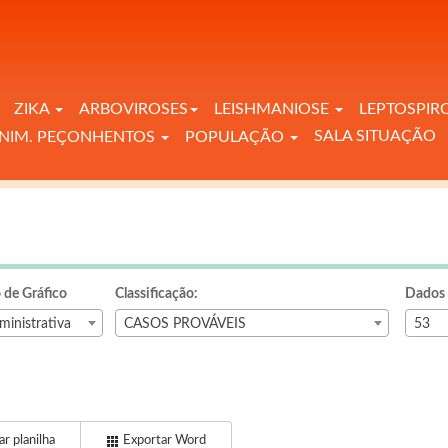
ZIKA
ARBOVIROSES
LEISHMANIOSE
LEPTOSPIR
SALA SITUAÇÃO
NIM. PEÇONHENTOS
POPULAÇÃO
 de Gráfico
Classificação:
Dados 
ministrativa
CASOS PROVÁVEIS
53
r planilha
Exportar Word