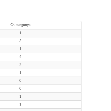
Chikungunya
1
3
1
4
2
1
0
0
1
1