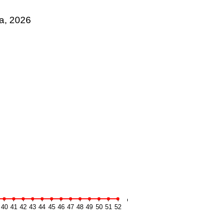
 , Fortaleza, 2026
40
41
42
43
44
45
46
47
48
49
50
51
52