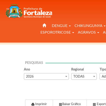
DENGUE
CHIKUNGUNYA
ESPOROTRICOSE
AGRAVOS
A
PESQUISAS
Ano
Regional
Tipo
2026
TODAS
Ad
Imprimir
Baixar Gráfico
Exporta