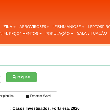
ZIKA
ARBOVIROSES
LEISHMANIOSE
LEPTOSPIR
SALA SITUAÇÃO
NIM. PEÇONHENTOS
POPULAÇÃO
Pesquisar
r planilha
Exportar Word