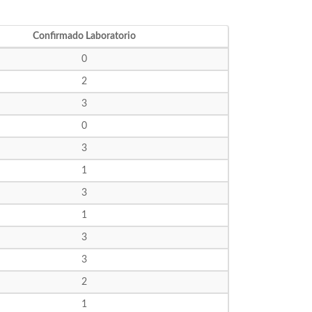
Confirmado Laboratorio
0
2
3
0
3
1
3
1
3
3
2
1