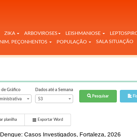
ZIKA
ARBOVIROSES
LEISHMANIOSE
LEPTOSPIR
SALA SITUAÇÃO
NIM. PEÇONHENTOS
POPULAÇÃO
 de Gráfico
Dados até a Semana
Pesquisar
Fi
ministrativa
53
r planilha
Exportar Word
Dengue: Casos Investigados, Fortaleza, 2026