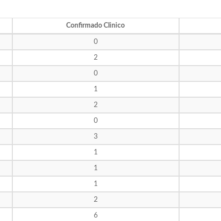
Confirmado Clinico
0
2
0
1
2
0
3
1
1
1
2
6