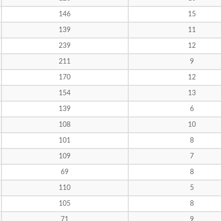
146
15
139
11
239
12
211
9
170
12
154
13
139
6
108
10
101
8
109
7
69
8
110
5
105
8
71
9