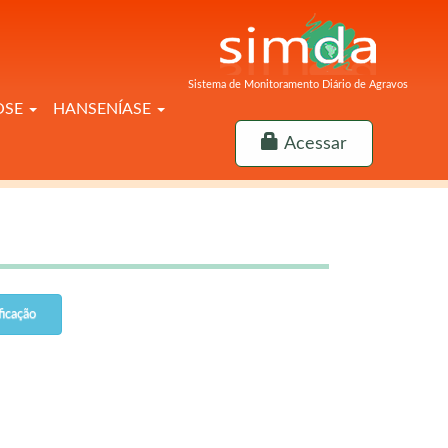
Sistema de Monitoramento Diário de Agravos
OSE
HANSENÍASE
Acessar
ficação