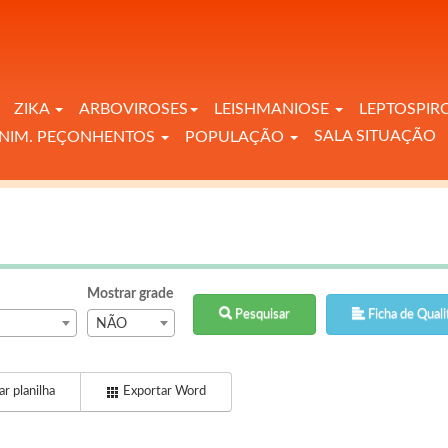
ZIKA
ARBOVIROSES
LEISHMANIOSE
LEPTOSPIR
SALA SITUAÇÃO
NIM. PEÇONHENTOS
POPULAÇÃO
Mostrar grade
Pesquisar
Ficha de Quali
NÃO
r planilha
Exportar Word