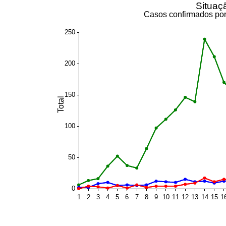
Situaç
Casos confirmados por
250
200
150
Total
100
50
0
1
2
3
4
5
6
7
8
9
10
11
12
13
14
15
1