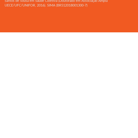
Santos de Sousa em Saúde Coletiva (Doutorado em Associação Ampla
UECE/UFC/UNIFOR, 2016). SIMA (BR512018001300-7)