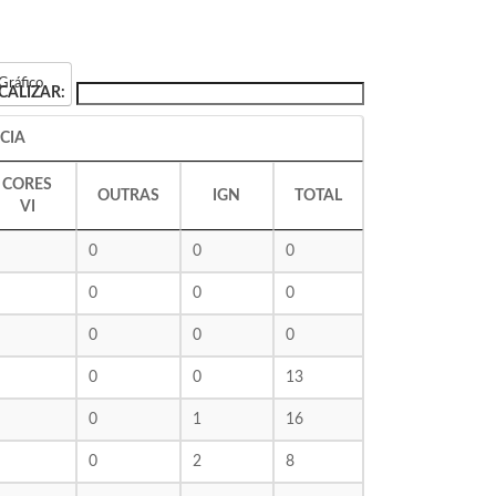
Gráfico
CALIZAR:
CIA
CORES
OUTRAS
IGN
TOTAL
VI
0
0
0
0
0
0
0
0
0
0
0
13
0
1
16
0
2
8