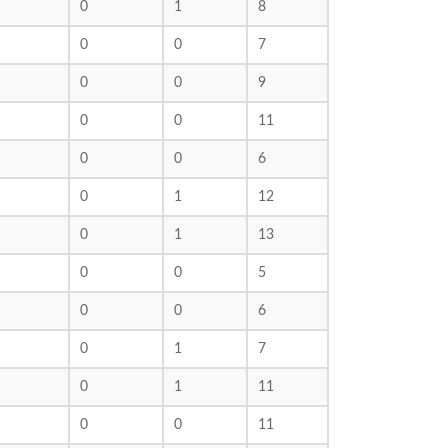
0
1
8
0
0
7
0
0
9
0
0
11
0
0
6
0
1
12
0
1
13
0
0
5
0
0
6
0
1
7
0
1
11
0
0
11