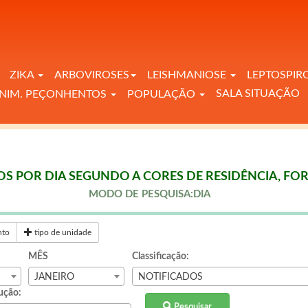
ZIKA
ARBOVIROSES
LEISHMANIOSE
LEPTOSPIR
SALA SITUAÇÃO
NIM. PEÇONHENTOS
POPULAÇÃO
OS POR DIA SEGUNDO A CORES DE RESIDÊNCIA, FOR
MODO DE PESQUISA:DIA
nto
tipo de unidade
MÊS
Classificação:
JANEIRO
NOTIFICADOS
ução:
Pesquisar