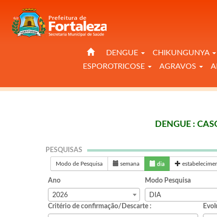
DENGUE
CHIKUNGUNYA
ESPOROTRICOSE
AGRAVOS
A
DENGUE : CAS
PESQUISAS
Modo de Pesquisa
semana
dia
estabelecime
Ano
Modo Pesquisa
2026
DIA
Critério de confirmação/Descarte :
Evol