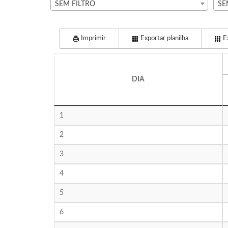
SEM FILTRO
SE
Imprimir
Exportar planilha
Ex
DIA
1
2
3
4
5
6