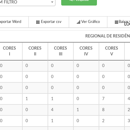
M FILTRO
portar Word
Exportar csv
Ver Gráfico
Baixar 
LO
REGIONAL DE RESIDÊN
CORES
CORES
CORES
CORES
CORES
I
II
III
IV
V
0
0
0
0
0
0
0
0
0
0
0
0
0
0
0
0
0
0
0
1
1
0
7
4
0
0
4
1
8
2
0
0
1
0
2
3