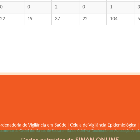
0
0
2
0
1
3
22
19
37
22
104
5
rdenadoria de Vigilância em Saúde | Célula de Vigilância Epidemiológica |
toramento de Geziel dos Santos de Sousa em Saúde Coletiva (Doutorado em Associação A