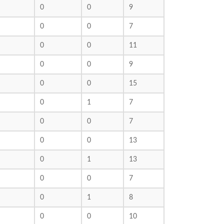
0
0
9
0
0
7
0
0
11
0
0
9
0
0
15
0
1
7
0
0
7
0
0
13
0
1
13
0
0
7
0
1
8
0
0
10