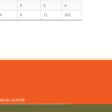
0
0
6
0
0
11
265
 Versão 26.06.08
mpla UECE/UFC/UNIFOR, 2016). SIMA (BR512018001300-7)