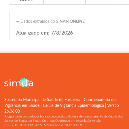
GERAL
Dados extraídos do
SINAN ONLINE
Atualizado em: 7/8/2026
Secretaria Municipal de Saúde de Fortaleza | Coordenadoria de
Vigilância em Saúde | Célula de Vigilância Epidemiológica | Versão
26.06.08
Programa de computador baseado no produto da tese de doutoramento de Geziel dos
Santos de Sousa em Saúde Coletiva (Doutorado em Associação Ampla
UECE/UFC/UNIFOR, 2016). SIMA (BR512018001300-7)