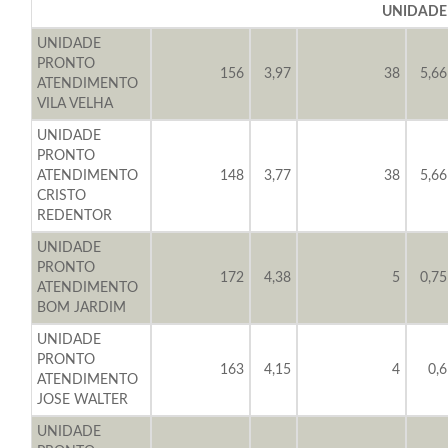
UNIDADE
UNIDADE
PRONTO
156
3,97
38
5,66
ATENDIMENTO
VILA VELHA
UNIDADE
PRONTO
ATENDIMENTO
148
3,77
38
5,66
CRISTO
REDENTOR
UNIDADE
PRONTO
172
4,38
5
0,75
ATENDIMENTO
BOM JARDIM
UNIDADE
PRONTO
163
4,15
4
0,6
ATENDIMENTO
JOSE WALTER
UNIDADE