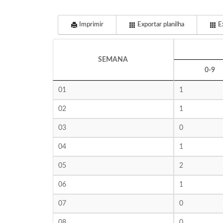
Imprimir
Exportar planilha
Ex
SEMANA
0-9
01
1
02
1
03
0
04
1
05
2
06
1
07
0
08
0