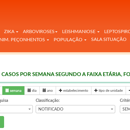
ZIKA
ARBOVIROSES
LEISHMANIOSE
LEPTOSPIR
SALA SITUAÇÃO
NIM. PEÇONHENTOS
POPULAÇÃO
 CASOS POR SEMANA SEGUNDO A FAIXA ETÁRIA, FO
semana
dia
ano
estabelecimento
tipo de unidade
uisa
Classificação:
Crité
A
NOTIFICADO
SEM