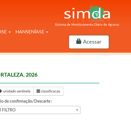
Sistema de Monitoramento Diário de Agravos
OSE
HANSENÍASE
Acessar
RTALEZA, 2026
unidade sentinela
classificacao
rio de confirmação/Descarte :
 FILTRO