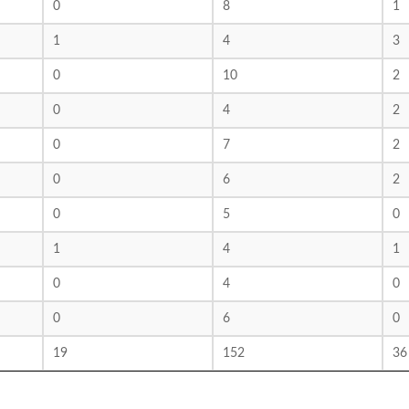
0
8
1
1
4
3
0
10
2
0
4
2
0
7
2
0
6
2
0
5
0
1
4
1
0
4
0
0
6
0
19
152
36