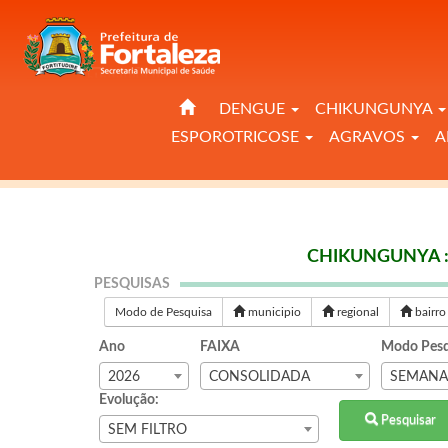
DENGUE
CHIKUNGUNYA
ESPOROTRICOSE
AGRAVOS
A
CHIKUNGUNYA :
PESQUISAS
Modo de Pesquisa
municipio
regional
bairro
Ano
FAIXA
Modo Pesq
2026
CONSOLIDADA
SEMAN
Evolução:
Pesquisar
SEM FILTRO