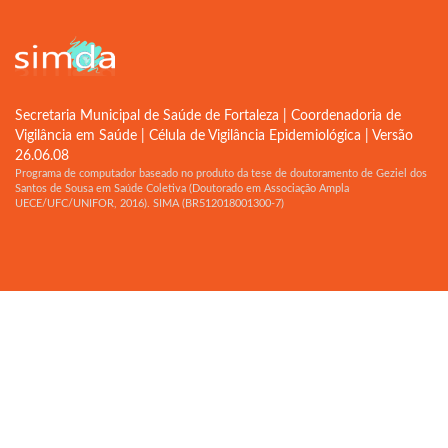
Secretaria Municipal de Saúde de Fortaleza | Coordenadoria de
Vigilância em Saúde | Célula de Vigilância Epidemiológica | Versão
26.06.08
Programa de computador baseado no produto da tese de doutoramento de Geziel dos
Santos de Sousa em Saúde Coletiva (Doutorado em Associação Ampla
UECE/UFC/UNIFOR, 2016). SIMA (BR512018001300-7)