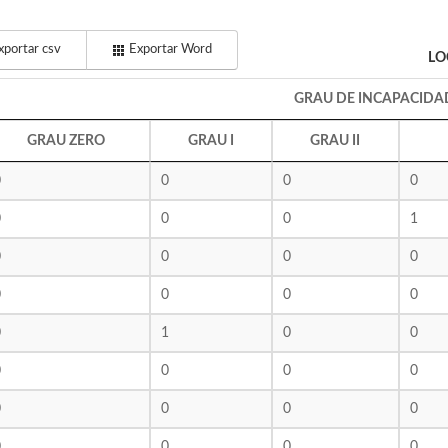
portar csv
Exportar Word
LO
GRAU DE INCAPACIDA
GRAU ZERO
GRAU I
GRAU II
0
0
0
0
0
0
0
1
0
0
0
0
0
0
0
0
0
1
0
0
0
0
0
0
0
0
0
0
0
0
0
0