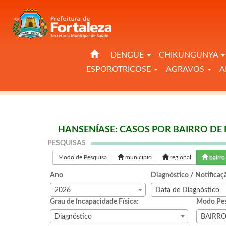
DENGUE
CHIKUNGUNYA
ESPOROTRICOSE
AGRAVOS
A
HANSENÍASE: CASOS POR BAIRRO DE 
PESQUISAS
Modo de Pesquisa
municipio
regional
bairro
Ano
Diagnóstico / Notificaç
2026
Data de Diagnóstico
Grau de Incapacidade Física:
Modo Pes
Diagnóstico
BAIRR