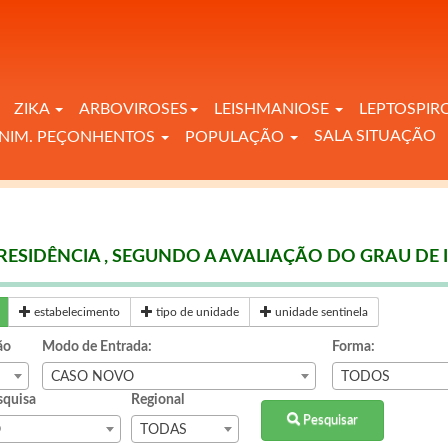
ZIKA
ARBOVIROSES
LEISHMANIOSE
LEPTOSPIR
SALA SITUAÇÃO
NIM. PEÇONHENTOS
POPULAÇÃO
RESIDÊNCIA , SEGUNDO A AVALIAÇÃO DO GRAU DE I
estabelecimento
tipo de unidade
unidade sentinela
ão
Modo de Entrada:
Forma:
CASO NOVO
TODOS
quisa
Regional
Pesquisar
O
TODAS